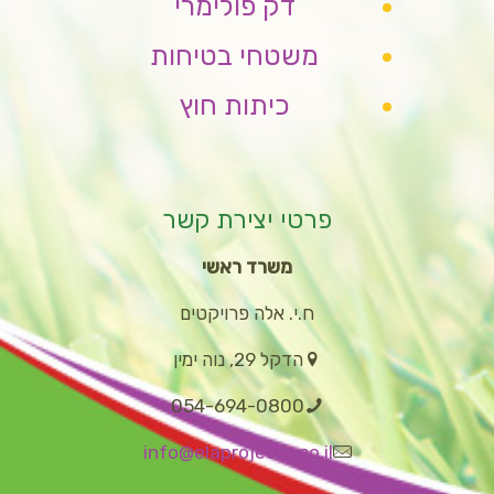
דק פולימרי
משטחי בטיחות
כיתות חוץ
פרטי יצירת קשר
משרד ראשי
ח.י. אלה פרויקטים
הדקל 29, נוה ימין
054-694-0800
info@elaprojects.co.il