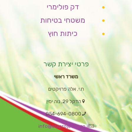
דק פולימרי
משטחי בטיחות
כיתות חוץ
פרטי יצירת קשר
משרד ראשי
ח.י. אלה פרויקטים
הדקל 29, נוה ימין
054-694-0800
info@elaprojects.co.il