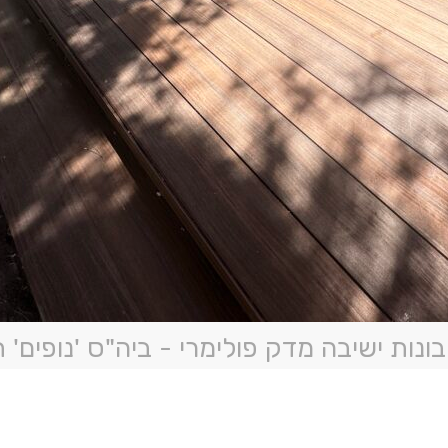
בונות ישיבה מדק פולימרי - ביה"ס 'נופים' 