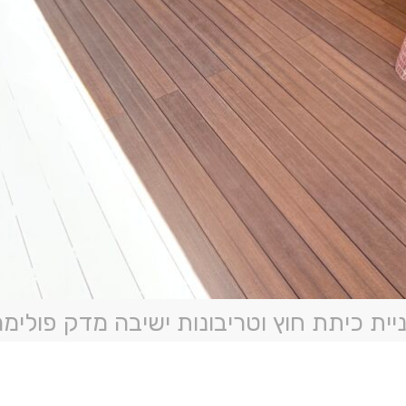
יית כיתת חוץ וטריבונות ישיבה מדק פולימר