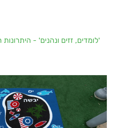
'לומדים, זזים ונהנים' - היתרונו